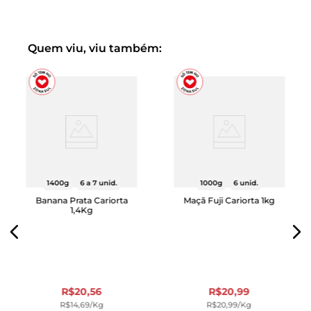
Quem viu, viu também:
1400g
6 a 7 unid.
1000g
6 unid.
Banana Prata Cariorta
Maçã Fuji Cariorta 1kg
1,4Kg
R$
20
,
56
R$
20
,
99
R$
14
,
69
/kg
R$
20
,
99
/kg