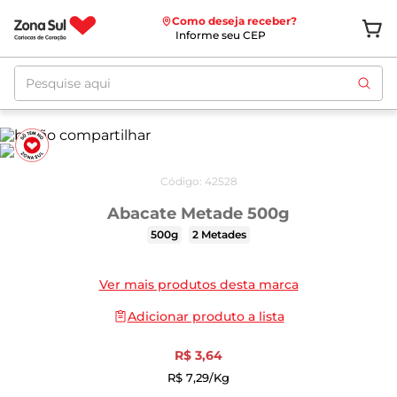
Como deseja receber?
Informe seu CEP
Pesquise aqui
Código
:
42528
Abacate Metade 500g
500g
2 Metades
Ver mais produtos desta marca
Adicionar produto a lista
R$
3
,
64
R$
7
,
29
/kg