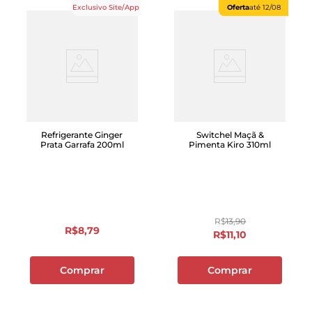
Exclusivo Site/App
Oferta
até
12/08
Refrigerante Ginger
Switchel Maçã &
Prata Garrafa 200ml
Pimenta Kiro 310ml
R$
13
,
90
R$
8
,
79
R$
11
,
10
Comprar
Comprar