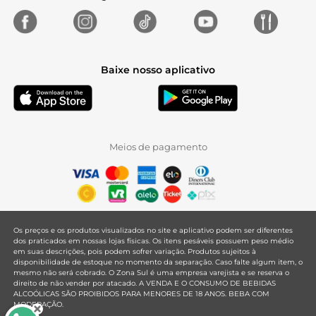
Baixe nosso aplicativo
Meios de pagamento
Os preços e os produtos visualizados no site e aplicativo podem ser diferentes
dos praticados em nossas lojas físicas. Os itens pesáveis possuem peso médio
em suas descrições, pois podem sofrer variação. Produtos sujeitos à
disponibilidade de estoque no momento da separação. Caso falte algum item, o
mesmo não será cobrado. O Zona Sul é uma empresa varejista e se reserva o
direito de não vender por atacado. A VENDA E O CONSUMO DE BEBIDAS
ALCOÓLICAS SÃO PROIBIDOS PARA MENORES DE 18 ANOS. BEBA COM
MODERAÇÃO.