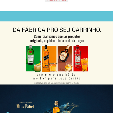
Notas de sabor: avelãs, frutas cítricas, baunilha e
mel.
Aparência: um rico dourado
Paladar: um blend requintado, feito a partir de
alguns dos mais extraordinários e excepcionais
whiskies que possui textura aveludada no paladar.
Finalização: um luxuoso final longo e defumado.
Apenas um a cada dez mil barris possui a
*
indescritível qualidade, personalidade e sabor para
entregar "a notável assinatura de sabor" de
Johnnie Walker Blue Label.