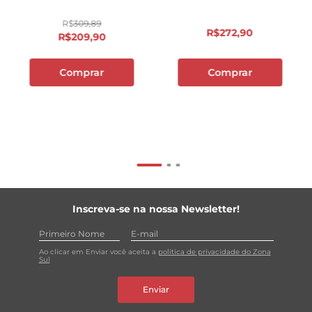
R$
309
,
89
R$
272
,
90
R$
209
,
90
Comprar
Comprar
Inscreva-se na nossa Newsletter!
Ao clicar em Enviar você aceita a
política de privacidade do Zona
Sul
Enviar