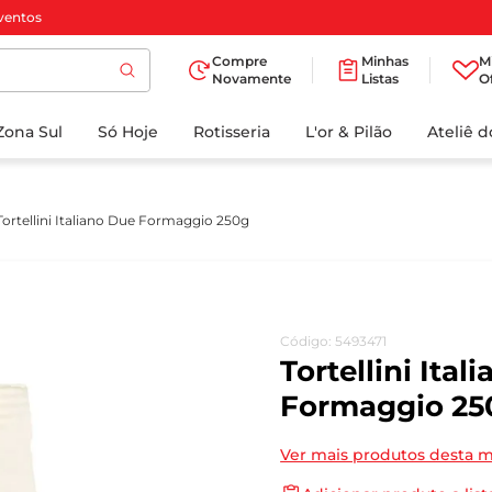
ventos
Compre
Minhas
M
Novamente
Listas
O
TERMOS MAIS
Zona Sul
Só Hoje
BUSCADOS
Rotisseria
L'or & Pilão
Ateliê 
1
º
cafe
2
º
iogurte
Tortellini Italiano Due Formaggio 250g
3
º
papel higienico
4
º
manteiga
5
º
azeite
Código
:
5493471
6
º
detergente
Tortellini Ital
7
º
leite
Formaggio 25
8
º
biscoito
Ver mais produtos desta 
9
º
chocolate