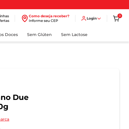
inhas
Como deseja receber?
0
Login
fertas
Informe seu CEP
dos Doces
Sem Glúten
Sem Lactose
iano Due
0g
marca