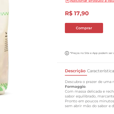
Adicionar produto a list
10
º
carne moida
R$
17
,
90
Comprar
*Preços no Site e App podem ser di
Descrição
Característic
Descubra o prazer de uma r
Formaggio
.
Com massa delicada e reche
sabor equilibrado, marcante 
Pronto em poucos minutos, 
sem abrir mão do sabor e d