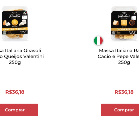
a Italiana Girasoli
Massa Italiana Ra
o Queijos Valentini
Cacio e Pepe Vale
250g
250g
R$
36
,
18
R$
36
,
18
Comprar
Comprar