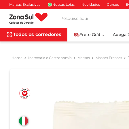
Marcas Exclusivas
Nossas Lojas
Novidades
Cursos
E
Pesquise aqui
Todos os corredores
Frete Grátis
Adega 
Mercearia e Gastronomia
Massas
Massas Frescas