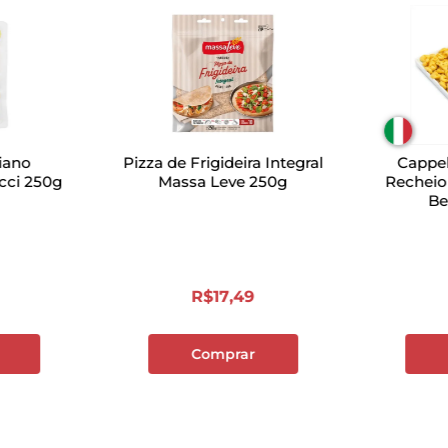
liano
Pizza de Frigideira Integral
Cappel
icci 250g
Massa Leve 250g
Recheio
Be
R$
17
,
49
Comprar