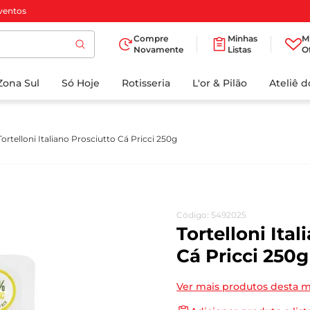
ventos
Compre
Minhas
M
Novamente
Listas
O
TERMOS MAIS
Zona Sul
Só Hoje
BUSCADOS
Rotisseria
L'or & Pilão
Ateliê 
1
º
cafe
2
º
iogurte
Tortelloni Italiano Prosciutto Cá Pricci 250g
3
º
papel higienico
4
º
manteiga
5
º
azeite
Código
:
5492025
6
º
detergente
Tortelloni Ita
7
º
leite
Cá Pricci 250g
8
º
biscoito
Ver mais produtos desta 
9
º
chocolate