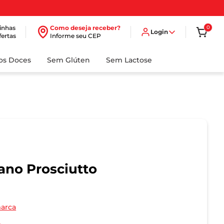
inhas
Como deseja receber?
0
Login
fertas
Informe seu CEP
dos Doces
Sem Glúten
Sem Lactose
liano Prosciutto
marca