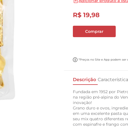
Adicionar produto a list
10
º
carne moida
R$
19
,
98
Comprar
*Preços no Site e App podem ser di
Descrição
Característic
Fundada em 1952 por Pietro 
na região pré-alpina do Ven
inovação!
Grano duro e ovos, ingredie
em uma excelente pasta que
seu mix quatro diferentes re
com espinafre e frango com