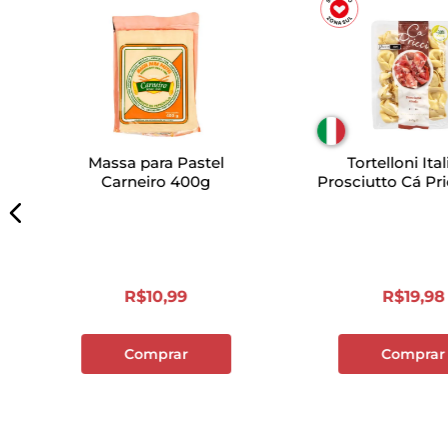
Massa para Pastel
Tortelloni Ita
Carneiro 400g
Prosciutto Cá Pr
R$
10
,
99
R$
19
,
98
Comprar
Comprar