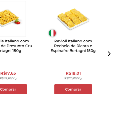
le Italiano com
Ravioli Italiano com
 de Presunto Cru
Recheio de Ricota e
rtagni 150g
Espinafre Bertagni 150g
R$
17
,
65
R$
18
,
01
R$
117
,
69
/kg
R$
120
,
09
/kg
Comprar
Comprar