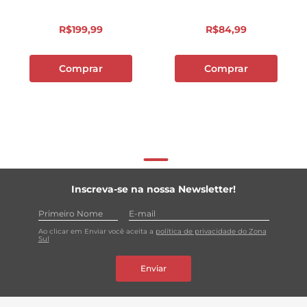
R$
199
,
99
R$
84
,
99
Comprar
Comprar
Inscreva-se na nossa Newsletter!
Ao clicar em Enviar você aceita a
política de privacidade do Zona
Sul
Enviar