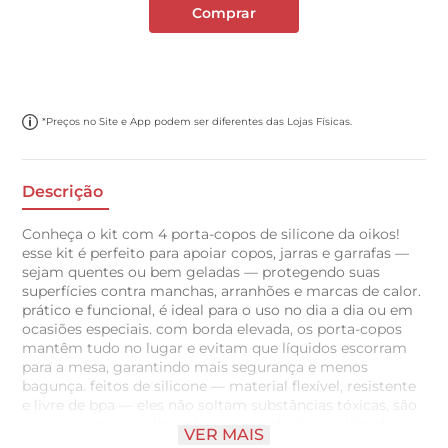
Comprar
*Preços no Site e App podem ser diferentes das Lojas Físicas.
Descrição
Conheça o kit com 4 porta-copos de silicone da oikos!
esse kit é perfeito para apoiar copos, jarras e garrafas —
sejam quentes ou bem geladas — protegendo suas
superfícies contra manchas, arranhões e marcas de calor.
prático e funcional, é ideal para o uso no dia a dia ou em
ocasiões especiais. com borda elevada, os porta-copos
mantêm tudo no lugar e evitam que líquidos escorram
para a mesa, garantindo mais segurança e menos
bagunça. feitos de silicone — material flexível, resistente
e livre de bpa — eles não soltam substâncias tóxicas, são
seguros para uso alimentar e super duráveis. além disso,
VER MAIS
resistem a temperaturas de -40°c a 120°c! leves e fáceis