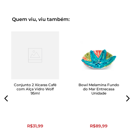
matéria-prima renovável, resistente e ecológica.
Design moderno e funcional: formato quadrado
que dá um charme especial à mesa e se adapta a
diferentes tipos de preparo.
Quem viu, viu também:
Versatilidade total: perfeito para servir saladas,
frutas, massas, petiscos e muito mais.
Acabamento natural: textura suave, agradável ao
toque e visual que combina com qualquer estilo de
decoração.
Leve e durável: ideal para o uso diário sem perder a
elegância.
Conjunto 2 Xícaras Café
Bowl Melamina Fundo
com Alça Vidro Wolf
do Mar Entrecasa
95ml
Unidade
R$
31
,
99
R$
89
,
99