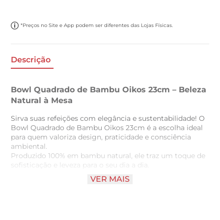
*Preços no Site e App podem ser diferentes das Lojas Físicas.
Descrição
Bowl Quadrado de Bambu Oikos 23cm – Beleza
Natural à Mesa
Sirva suas refeições com elegância e sustentabilidade! O
Bowl Quadrado de Bambu Oikos 23cm é a escolha ideal
para quem valoriza design, praticidade e consciência
ambiental.
Produzido 100% em bambu natural, ele traz um toque de
sofisticação e leveza para o seu dia a dia.
VER MAIS
Destaques do produto:
Material sustentável: feito em bambu, uma