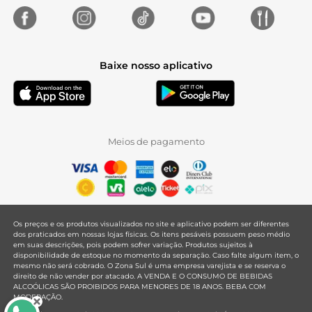
Baixe nosso aplicativo
Meios de pagamento
Os preços e os produtos visualizados no site e aplicativo podem ser diferentes
dos praticados em nossas lojas físicas. Os itens pesáveis possuem peso médio
em suas descrições, pois podem sofrer variação. Produtos sujeitos à
disponibilidade de estoque no momento da separação. Caso falte algum item, o
mesmo não será cobrado. O Zona Sul é uma empresa varejista e se reserva o
direito de não vender por atacado. A VENDA E O CONSUMO DE BEBIDAS
ALCOÓLICAS SÃO PROIBIDOS PARA MENORES DE 18 ANOS. BEBA COM
MODERAÇÃO.