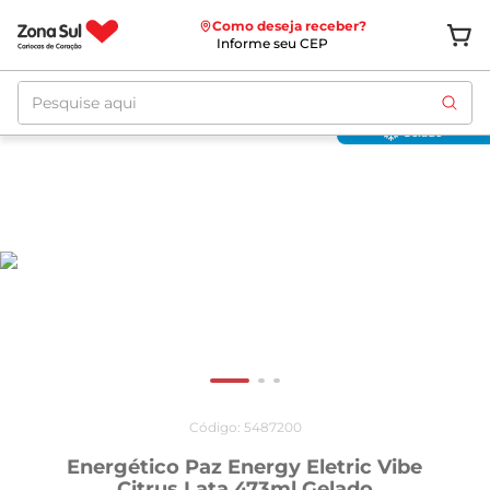
Como deseja receber?
Informe seu CEP
Pesquise aqui
Oferta
até
12/08
Gelado
Código
:
5487200
Energético Paz Energy Eletric Vibe
Citrus Lata 473ml Gelado