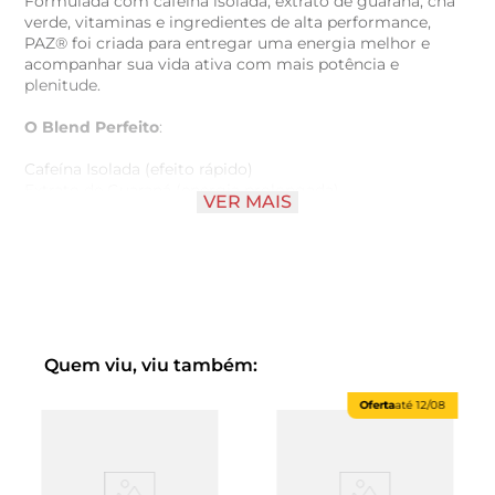
Formulada com cafeína isolada, extrato de guaraná, chá
verde, vitaminas e ingredientes de alta performance,
PAZ® foi criada para entregar uma energia melhor e
acompanhar sua vida ativa com mais potência e
plenitude.
O Blend Perfeito
:
Cafeína Isolada (efeito rápido)
Extrato de Guaraná (energia prolongada)
VER MAIS
Chá Verde (foco limpo)
Taurina
Vitaminas (B3, B5, B6, B7, B12 e C)
Magnésio
Cromo
Nossos Diferenciais:
Quem viu, viu também:
Zero açúcares
Mais sabor
Oferta
até
12/08
Mais gás