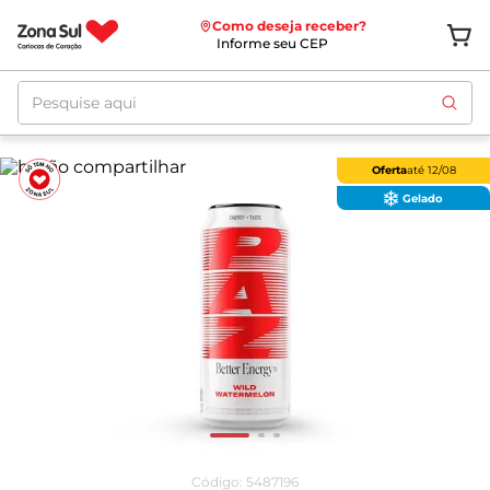
Como deseja receber?
Informe seu CEP
Pesquise aqui
Oferta
até
12/08
Gelado
Código
:
5487196