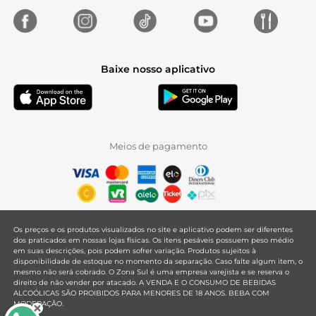
Baixe nosso aplicativo
Meios de pagamento
Os preços e os produtos visualizados no site e aplicativo podem ser diferentes
dos praticados em nossas lojas físicas. Os itens pesáveis possuem peso médio
em suas descrições, pois podem sofrer variação. Produtos sujeitos à
disponibilidade de estoque no momento da separação. Caso falte algum item, o
mesmo não será cobrado. O Zona Sul é uma empresa varejista e se reserva o
direito de não vender por atacado. A VENDA E O CONSUMO DE BEBIDAS
ALCOÓLICAS SÃO PROIBIDOS PARA MENORES DE 18 ANOS. BEBA COM
MODERAÇÃO.