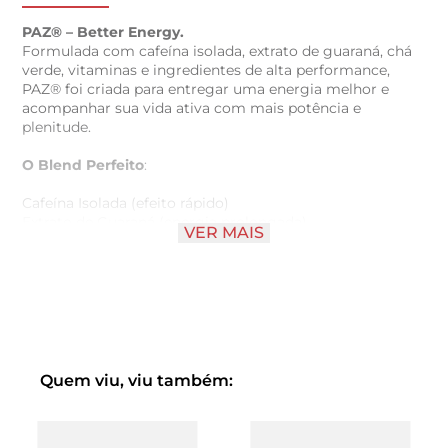
PAZ® – Better Energy.
Formulada com cafeína isolada, extrato de guaraná, chá
verde, vitaminas e ingredientes de alta performance,
PAZ® foi criada para entregar uma energia melhor e
acompanhar sua vida ativa com mais potência e
plenitude.
O Blend Perfeito
:
Cafeína Isolada (efeito rápido)
Extrato de Guaraná (energia prolongada)
VER MAIS
Chá Verde (foco limpo)
Taurina
Vitaminas (B3, B5, B6, B7, B12 e C)
Magnésio
Cromo
Nossos Diferenciais:
Quem viu, viu também:
Zero açúcares
Mais sabor
Mais gás