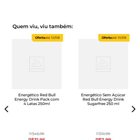
Magnésio
Cromo
Nossos Diferenciais:
Quem viu, viu também:
Zero açúcares
Mais sabor
Oferta
até
10/08
Oferta
até
10/08
Mais gás
Energético Red Bull
Energético Sem Açúcar
Energy Drink Pack com
Red Bull Energy Drink
4 Latas 250ml
Sugarfree 250 ml
R$
43
,
96
R$
10
,
99
R$
31
,
96
R$
7
,
99