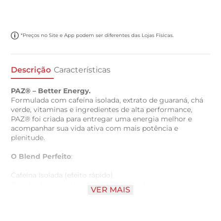
*Preços no Site e App podem ser diferentes das Lojas Físicas.
Descrição
Características
PAZ® – Better Energy.
Formulada com cafeína isolada, extrato de guaraná, chá
verde, vitaminas e ingredientes de alta performance,
PAZ® foi criada para entregar uma energia melhor e
acompanhar sua vida ativa com mais potência e
plenitude.
O Blend Perfeito
:
Cafeína Isolada (efeito rápido)
Extrato de Guaraná (energia prolongada)
VER MAIS
Chá Verde (foco limpo)
Taurina
Vitaminas (B3, B5, B6, B7, B12 e C)