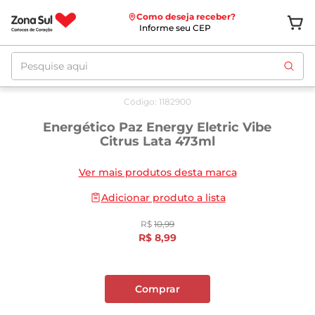
Como deseja receber?
Informe seu CEP
Pesquise aqui
Oferta
até
12/08
Código
:
1182900
Energético Paz Energy Eletric Vibe
Citrus Lata 473ml
Ver mais produtos desta marca
Adicionar produto a lista
R$
10
,
99
R$
8
,
99
Comprar