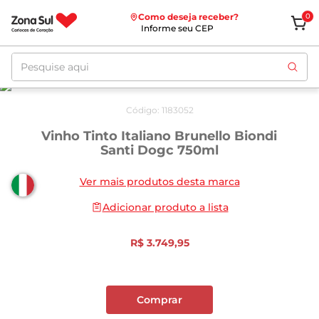
Como deseja receber?
0
Informe seu CEP
Pesquise aqui
Código
:
1183052
Vinho Tinto Italiano Brunello Biondi
Santi Dogc 750ml
Ver mais produtos desta marca
Adicionar produto a lista
R$
3
.
749
,
95
Comprar