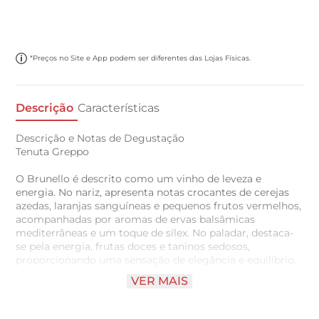
*Preços no Site e App podem ser diferentes das Lojas Físicas.
Descrição
Características
Descrição e Notas de Degustação
Tenuta Greppo
O Brunello é descrito como um vinho de leveza e
energia. No nariz, apresenta notas crocantes de cerejas
azedas, laranjas sanguíneas e pequenos frutos vermelhos,
acompanhadas por aromas de ervas balsâmicas
mediterrâneas e um toque de sílex. No paladar, destaca-
se pela energia, frutas doces e taninos sedosos,
proporcionando uma sensação de elegância e equilíbrio,
culminando em um final longo e persistente com um
VER MAIS
toque salgado distinto, fresco e limpo.