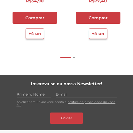
R$
54
,
90
R$
77
,
40
Comprar
Comprar
+
4
un
+
4
un
Inscreva-se na nossa Newsletter!
Ao clicar em Enviar você aceita a
política de privacidade do Zona
Sul
Enviar