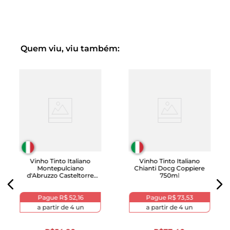
Quem viu, viu também:
Vinho Tinto Italiano
Vinho Tinto Italiano
Montepulciano
Chianti Docg Coppiere
d'Abruzzo Casteltorre
750ml
750ml
Pague
R$ 52,16
Pague
R$ 73,53
a partir de
4
un
a partir de
4
un