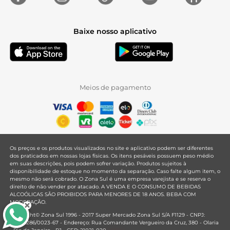
Baixe nosso aplicativo
Meios de pagamento
Os preços e os produtos visualizados no site e aplicativo podem ser diferentes
dos praticados em nossas lojas físicas. Os itens pesáveis possuem peso médio
em suas descrições, pois podem sofrer variação. Produtos sujeitos à
disponibilidade de estoque no momento da separação. Caso falte algum item, o
mesmo não será cobrado. O Zona Sul é uma empresa varejista e se reserva o
direito de não vender por atacado. A VENDA E O CONSUMO DE BEBIDAS
ALCOÓLICAS SÃO PROIBIDOS PARA MENORES DE 18 ANOS. BEBA COM
MODERAÇÃO.
Copyright© Zona Sul 1996 - 2017 Super Mercado Zona Sul S/A F1129 - CNPJ:
33.381.286/0023-67 - Endereço: Rua Comandante Vergueiro da Cruz, 380 - Olaria