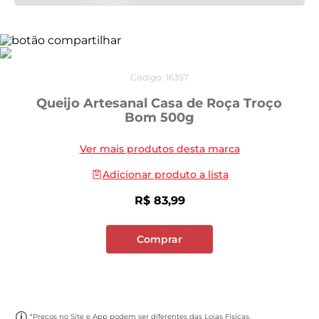
Código
:
16357
Queijo Artesanal Casa de Roça Troço
Bom 500g
Ver mais produtos desta marca
Adicionar produto a lista
R$
83
,
99
Comprar
*Preços no Site e App podem ser diferentes das Lojas Físicas.