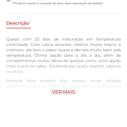
**Produto sujeito a variação de peso após separação do pedido.
Descrição
Queijo com 20 dias de maturação em temperatura
controlada. Com casca amarela, interior muito macio e
cremoso, ele tem o sabor suave e derrete muito bem sob
temperatura. Ótima opção para o dia a dia, além de
complementar numa tábua de queijos como uma opção
mais suave no sabor. Excelente pra queijo quente, tapioca
ou pizza.
Usamos leite próprio das nossas vacas criadas
totalmente livres e felizes no pasto com seus bezerros
ao pé. Nosso princípio do bem estar animal é criar
VER MAIS
vacas respeitando e entendendo o seu
comportamento, proporcionando boa nutrição, bom
manejo, cuidado com a saúde, bom ambiente e bons
estados mentais.