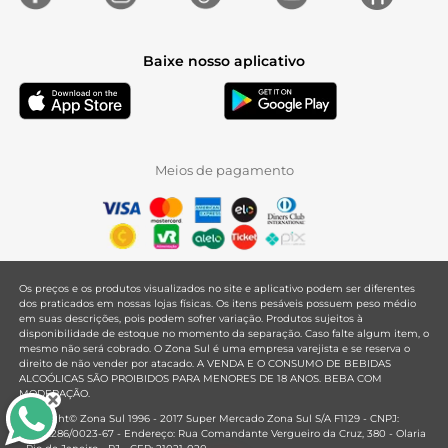
Baixe nosso aplicativo
Meios de pagamento
Os preços e os produtos visualizados no site e aplicativo podem ser diferentes
dos praticados em nossas lojas físicas. Os itens pesáveis possuem peso médio
em suas descrições, pois podem sofrer variação. Produtos sujeitos à
disponibilidade de estoque no momento da separação. Caso falte algum item, o
mesmo não será cobrado. O Zona Sul é uma empresa varejista e se reserva o
direito de não vender por atacado. A VENDA E O CONSUMO DE BEBIDAS
ALCOÓLICAS SÃO PROIBIDOS PARA MENORES DE 18 ANOS. BEBA COM
MODERAÇÃO.
Copyright© Zona Sul 1996 - 2017 Super Mercado Zona Sul S/A F1129 - CNPJ:
33.381.286/0023-67 - Endereço: Rua Comandante Vergueiro da Cruz, 380 - Olaria