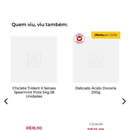
Quem viu, viu também:
Oferta
até
12/08
Chiclete Trident X Senses
Delicado Ácido Doceria
Spearmint Pote 54g 28
200g
Unidades
R$
28
,
99
R$
18
,
90
R$
25
,
99