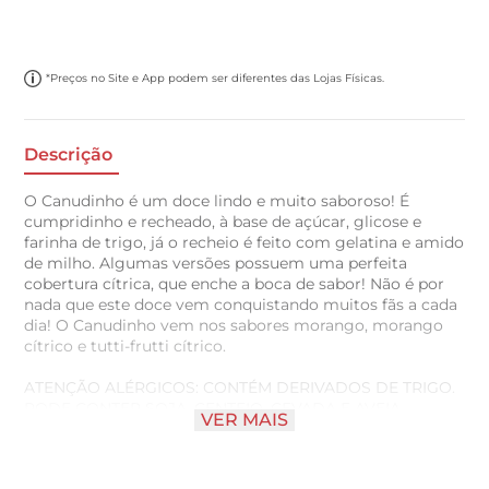
*Preços no Site e App podem ser diferentes das Lojas Físicas.
Descrição
O Canudinho é um doce lindo e muito saboroso! É
cumpridinho e recheado, à base de açúcar, glicose e
farinha de trigo, já o recheio é feito com gelatina e amido
de milho. Algumas versões possuem uma perfeita
cobertura cítrica, que enche a boca de sabor! Não é por
nada que este doce vem conquistando muitos fãs a cada
dia! O Canudinho vem nos sabores morango, morango
cítrico e tutti-frutti cítrico.
ATENÇÃO ALÉRGICOS: CONTÉM DERIVADOS DE TRIGO.
PODE CONTER SOJA, CENTEIO, CEVADA E AVEIA.
VER MAIS
CONTÉM GLÚTEN.