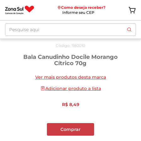
Como deseja receber?
Informe seu CEP
Pesquise aqui
Código
:
1180010
Bala Canudinho Docile Morango
Cítrico 70g
Ver mais produtos desta marca
Adicionar produto a lista
R$
8
,
49
Comprar