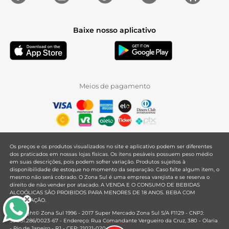
Baixe nosso aplicativo
Meios de pagamento
Os preços e os produtos visualizados no site e aplicativo podem ser diferentes
dos praticados em nossas lojas físicas. Os itens pesáveis possuem peso médio
em suas descrições, pois podem sofrer variação. Produtos sujeitos à
disponibilidade de estoque no momento da separação. Caso falte algum item, o
mesmo não será cobrado. O Zona Sul é uma empresa varejista e se reserva o
direito de não vender por atacado. A VENDA E O CONSUMO DE BEBIDAS
ALCOÓLICAS SÃO PROIBIDOS PARA MENORES DE 18 ANOS. BEBA COM
MODERAÇÃO.
Copyright© Zona Sul 1996 - 2017 Super Mercado Zona Sul S/A F1129 - CNPJ:
33.381.286/0023-67 - Endereço: Rua Comandante Vergueiro da Cruz, 380 - Olaria
- Rio de Janeiro - RJ - CEP: 21021-020