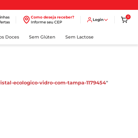
inhas
Como deseja receber?
0
Login
fertas
Informe seu CEP
dos Doces
Sem Glúten
Sem Lactose
ristal-ecologico-vidro-com-tampa-1179454
"