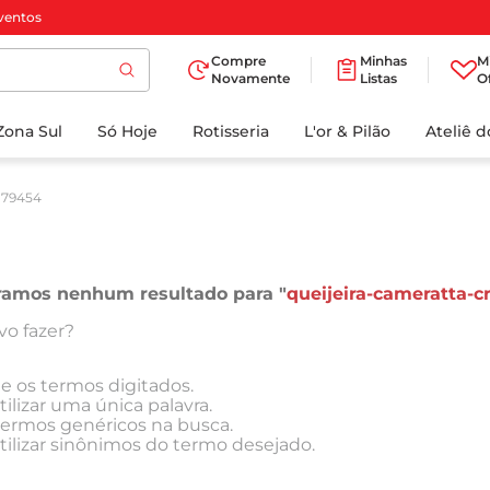
ventos
Compre
Minhas
M
Novamente
Listas
O
TERMOS MAIS
Zona Sul
Só Hoje
BUSCADOS
Rotisseria
L'or & Pilão
Ateliê 
1
º
cafe
179454
2
º
iogurte
3
º
papel higienico
4
º
manteiga
ramos nenhum resultado para "
queijeira-cameratta-c
5
º
azeite
vo fazer?
6
º
detergente
ue os termos digitados.
7
º
leite
tilizar uma única palavra.
 termos genéricos na busca.
8
º
biscoito
tilizar sinônimos do termo desejado.
9
º
chocolate