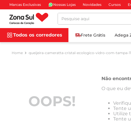
Marcas Exclusivas
Nossas Lojas
Novidades
Cursos
E
Pesquise aqui
Todos os corredores
Frete Grátis
Adega 
queijeira-cameratta-cristal-ecologico-vidro-com-tampa-1
Não encont
O que eu de
OOPS!
Verifiq
Tente u
Utilize
Tente u