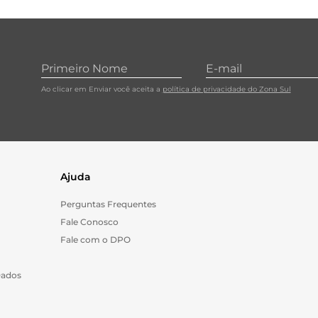
10
º
carne moida
Ao clicar em Enviar você aceita a
política de privacidade do Zona Sul
Ajuda
Perguntas Frequentes
Fale Conosco
Fale com o DPO
Dados