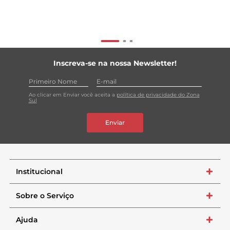
Inscreva-se na nossa Newsletter!
Ao clicar em Enviar você aceita a
política de privacidade do Zona
Sul
Enviar
Institucional
+
Sobre o Serviço
+
Ajuda
+