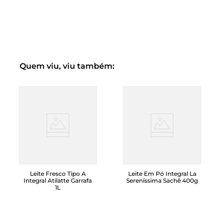
contém aveia. Pode conter: amêndoas,
castanha de caju e soja.
Fonte de vitaminas B6,B9,B12
Sem adição de açúcar
Sem glúten
Quem viu, viu também:
Perfeito com café
Sem Lactose
Leite Fresco Tipo A
Leite Em Pó Integral La
Integral Atilatte Garrafa
Sereníssima Sachê 400g
1L