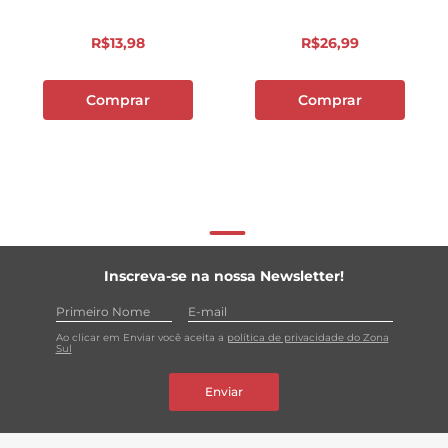
R$
13
,
98
R$
26
,
99
Comprar
Comprar
Inscreva-se na nossa Newsletter!
Ao clicar em Enviar você aceita a
política de privacidade do Zona
Sul
Enviar