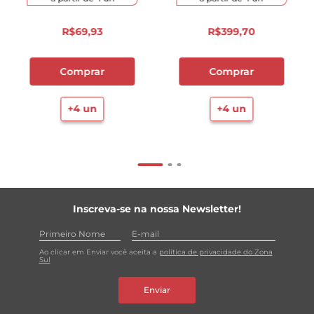
R$
69
,
93
R$
399
,
70
Comprar
Comprar
+
4
un
+
4
un
Inscreva-se na nossa Newsletter!
Ao clicar em Enviar você aceita a
política de privacidade do Zona
Sul
Enviar