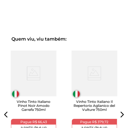
proporciona vivacidade.
Textura: Macio e aveludado, ideal para um vinho de
consumo jovem.
Complexidade: Um final limpo e frutado, com um toque
de mineralidade.
Quem viu, viu também:
Vinho Tinto Italiano
Vinho Tinto Italiano Il
Pinot Noir Amodo
Repertorio Aglianico del
Garrafa 750ml
Vulture 750ml
Pague
R$ 66,43
Pague
R$ 379,72
a partir de
4
un
a partir de
4
un