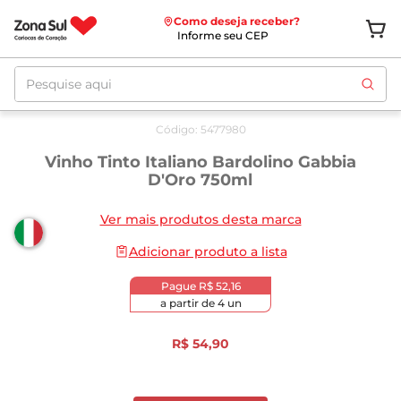
Como deseja receber?
Informe seu CEP
Pesquise aqui
Código
:
5477980
Vinho Tinto Italiano Bardolino Gabbia
D'Oro 750ml
Ver mais produtos desta marca
Adicionar produto a lista
Pague
R$ 52,16
a partir de
4
un
R$
54
,
90