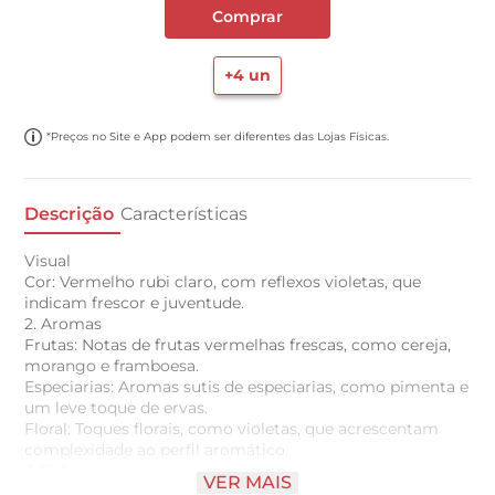
Comprar
+
4
un
*Preços no Site e App podem ser diferentes das Lojas Físicas.
Descrição
Características
Visual
Cor: Vermelho rubi claro, com reflexos violetas, que
indicam frescor e juventude.
2. Aromas
Frutas: Notas de frutas vermelhas frescas, como cereja,
morango e framboesa.
Especiarias: Aromas sutis de especiarias, como pimenta e
um leve toque de ervas.
Floral: Toques florais, como violetas, que acrescentam
complexidade ao perfil aromático.
3. Paladar
VER MAIS
Sabor: Fresco e leve, com uma acidez equilibrada que