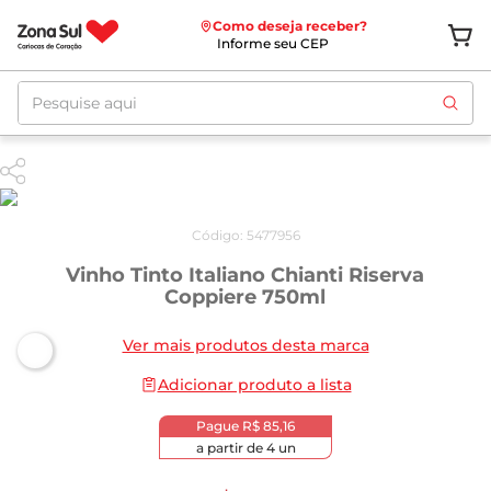
Como deseja receber?
Informe seu CEP
Pesquise aqui
Código
:
5477956
Vinho Tinto Italiano Chianti Riserva
Coppiere 750ml
Ver mais produtos desta marca
Adicionar produto a lista
Pague
R$ 85,16
a partir de
4
un