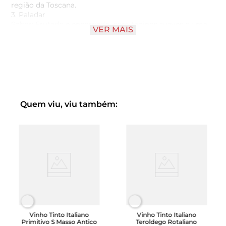
região da Toscana.
3. Paladar
Sabor: Frutado e encorpado, com taninos suaves e uma
VER MAIS
acidez equilibrada.
Textura: Aveludada, com um final persistente e agradável.
Complexidade: Um bom equilíbrio entre fruta, acidez e
taninos, apresentando uma complexidade que se
desenvolve com o tempo.
Quem viu, viu também:
Vinho Tinto Italiano
Vinho Tinto Italiano
Primitivo S Masso Antico
Teroldego Rotaliano