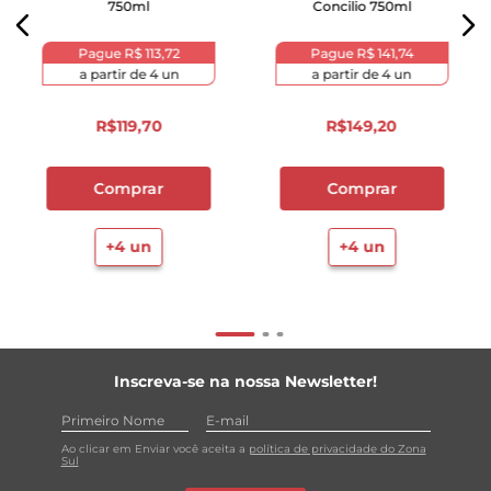
750ml
Concilio 750ml
Pague
R$ 113,72
Pague
R$ 141,74
a partir de
4
un
a partir de
4
un
R$
119
,
70
R$
149
,
20
Comprar
Comprar
+
4
un
+
4
un
Inscreva-se na nossa Newsletter!
Ao clicar em Enviar você aceita a
política de privacidade do Zona
Sul