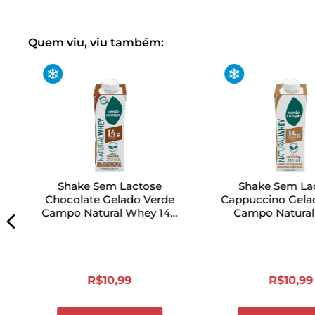
Quem viu, viu também:
Shake Sem Lactose
Shake Sem La
Chocolate Gelado Verde
Cappuccino Gela
Campo Natural Whey 14g
Campo Natura
250ml
250ml
R$
10
,
99
R$
10
,
99