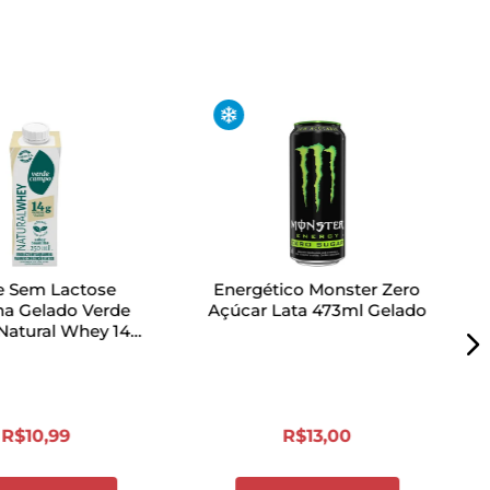
e Sem Lactose
Energético Monster Zero
ha Gelado Verde
Açúcar Lata 473ml Gelado
atural Whey 14g
250ml
R$
10
,
99
R$
13
,
00