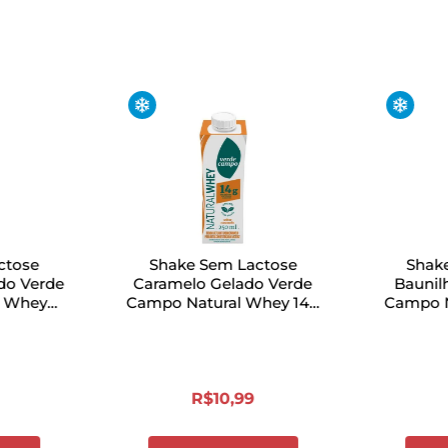
ctose
Shake Sem Lactose
Shak
do Verde
Caramelo Gelado Verde
Baunil
l Whey
Campo Natural Whey 14g
Campo N
250ml
R$
10
,
99