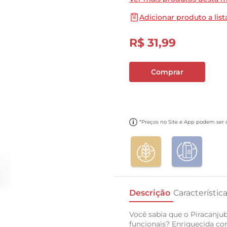
10
º
cebola
Adicionar produto a list
R$
31
,
99
Comprar
*Preços no Site e App podem ser di
Descrição
Característic
Você sabia que o Piracanj
funcionais? Enriquecida co