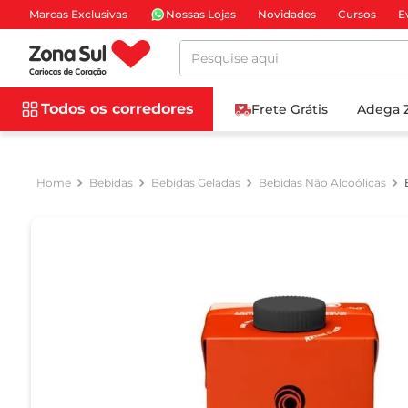
Marcas Exclusivas
Nossas Lojas
Novidades
Cursos
E
Pesquise aqui
Todos os corredores
Frete Grátis
Adega 
Bebidas
Bebidas Geladas
Bebidas Não Alcoólicas