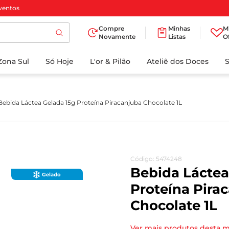
ventos
Compre
Minhas
M
Novamente
Listas
O
TERMOS MAIS
Zona Sul
Só Hoje
BUSCADOS
L'or & Pilão
Ateliê dos Doces
1
º
cafe
2
º
papel higienico
Bebida Láctea Gelada 15g Proteína Piracanjuba Chocolate 1L
3
º
iogurte
4
º
manteiga
5
º
detergente
Código
:
5474248
6
º
azeite
Bebida Láctea
Gelado
7
º
biscoito
Proteína Pira
Chocolate 1L
8
º
leite
9
º
chocolate
Ver mais produtos desta 