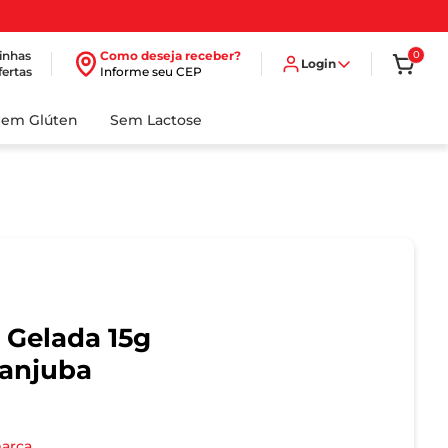
inhas
Como deseja receber?
0
Login
fertas
Informe seu CEP
Sem Glúten
Sem Lactose
 Gelada 15g
canjuba
marca