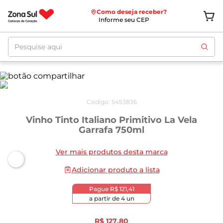
Como deseja receber?
Informe seu CEP
Pesquise aqui
Código
:
5453836
Vinho Tinto Italiano Primitivo La Vela
Garrafa 750ml
Ver mais produtos desta marca
Adicionar produto a lista
Pague
R$ 121,41
a partir de
4
un
R$
127
,
80