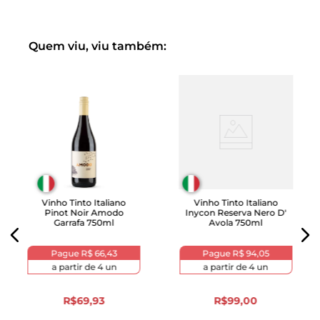
Quem viu, viu também:
Vinho Tinto Italiano
Vinho Tinto Italiano
Pinot Noir Amodo
Inycon Reserva Nero D'
Garrafa 750ml
Avola 750ml
Pague
R$ 66,43
Pague
R$ 94,05
a partir de
4
un
a partir de
4
un
R$
69
,
93
R$
99
,
00