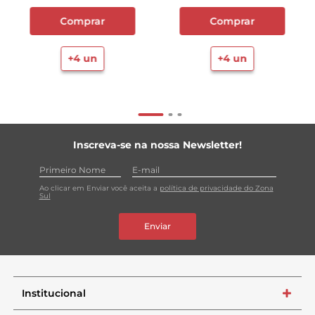
Comprar
Comprar
+
4
un
+
4
un
Inscreva-se na nossa Newsletter!
Ao clicar em Enviar você aceita a
política de privacidade do Zona
Sul
Enviar
Institucional
+