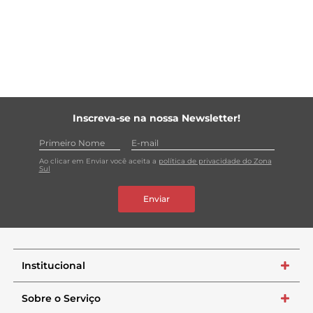
muito mais. Fabricado em plástico e silicone, o pote é
durável e fácil de limpar, sendo uma solução multiuso
que se adapta a diversas necessidades do dia a dia.
Inscreva-se na nossa Newsletter!
Ao clicar em Enviar você aceita a
política de privacidade do Zona
Sul
Enviar
Institucional
+
Sobre o Serviço
+