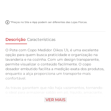
*Preços no Site e App podem ser diferentes das Lojas Físicas.
Descrição
Características
O Pote com Copo Medidor Oikos 1,1L é uma excelente
opção para quem busca praticidade e organização na
lavanderia e na cozinha. Com um design transparente,
permite visualizar o conteúdo facilmente. O copo
dosador embutido facilita a medição exata dos produtos,
enquanto a alça proporciona um transporte mais
confortável.
As travas garantem que não haja vazamentos, tornando-
o ideal para armazenar sabão em pó, líquido, amaciante,
detergente e outros produtos de limpeza. Além disso, sua
VER MAIS
versatilidade permite que seja usado na cozinha para
medir e armazenar grãos, temperos, aveia, açúcar, café e