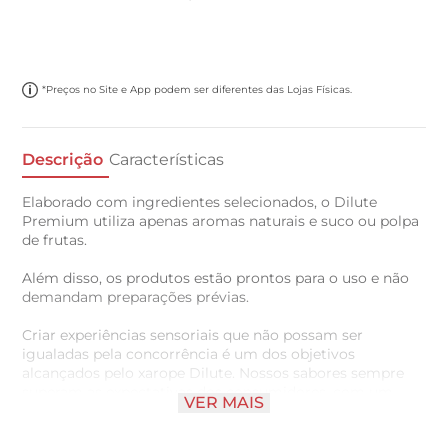
*Preços no Site e App podem ser diferentes das Lojas Físicas.
Descrição
Características
Elaborado com ingredientes selecionados, o Dilute
Premium utiliza apenas aromas naturais e suco ou polpa
de frutas.
Além disso, os produtos estão prontos para o uso e não
demandam preparações prévias.
Criar experiências sensoriais que não possam ser
igualadas pela concorrência é um dos objetivos
alcançados pelo xarope Dilute. Nossos sabores sempre
superam as expectativas dos consumidores, com um
VER MAIS
sabor único que pode substituir o refrigerante.