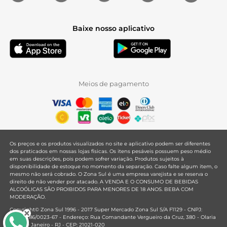
Baixe nosso aplicativo
Meios de pagamento
Os preços e os produtos visualizados no site e aplicativo podem ser diferentes
dos praticados em nossas lojas físicas. Os itens pesáveis possuem peso médio
em suas descrições, pois podem sofrer variação. Produtos sujeitos à
disponibilidade de estoque no momento da separação. Caso falte algum item, o
mesmo não será cobrado. O Zona Sul é uma empresa varejista e se reserva o
direito de não vender por atacado. A VENDA E O CONSUMO DE BEBIDAS
ALCOÓLICAS SÃO PROIBIDOS PARA MENORES DE 18 ANOS. BEBA COM
MODERAÇÃO.
Copyright© Zona Sul 1996 - 2017 Super Mercado Zona Sul S/A F1129 - CNPJ:
33.381.286/0023-67 - Endereço: Rua Comandante Vergueiro da Cruz, 380 - Olaria
- Rio de Janeiro - RJ - CEP: 21021-020