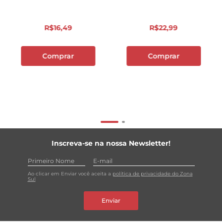
R$
16
,
49
R$
22
,
99
Comprar
Comprar
Inscreva-se na nossa Newsletter!
Ao clicar em Enviar você aceita a
política de privacidade do Zona
Sul
Enviar