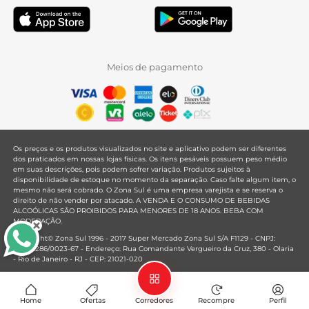
Meios de pagamento
Os preços e os produtos visualizados no site e aplicativo podem ser diferentes
dos praticados em nossas lojas físicas. Os itens pesáveis possuem peso médio
em suas descrições, pois podem sofrer variação. Produtos sujeitos à
disponibilidade de estoque no momento da separação. Caso falte algum item, o
mesmo não será cobrado. O Zona Sul é uma empresa varejista e se reserva o
direito de não vender por atacado. A VENDA E O CONSUMO DE BEBIDAS
ALCOÓLICAS SÃO PROIBIDOS PARA MENORES DE 18 ANOS. BEBA COM
MODERAÇÃO.
Copyright© Zona Sul 1996 - 2017 Super Mercado Zona Sul S/A F1129 - CNPJ:
33.381.286/0023-67 - Endereço: Rua Comandante Vergueiro da Cruz, 380 - Olaria
- Rio de Janeiro - RJ - CEP: 21021-020
Mantido por
Home
Ofertas
Corredores
Recompre
Perfil