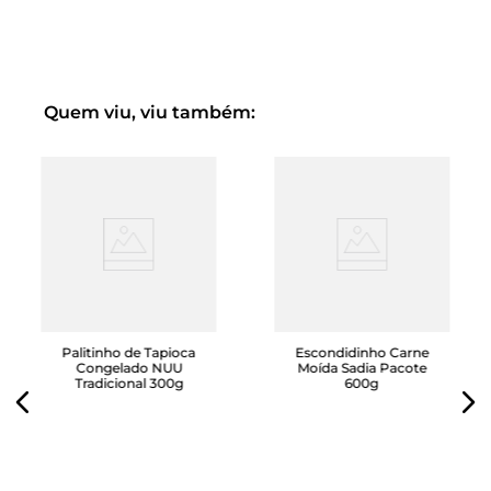
Para fazer na Airfryer:
Pré-aqueça a airfyer e coloque por 5 minutos a 200 graus.
Este modo de preparo pode variar conforme a potência
do seu equipamento.
Quem viu, viu também:
Palitinho de Tapioca
Escondidinho Carne
Congelado NUU
Moída Sadia Pacote
Tradicional 300g
600g