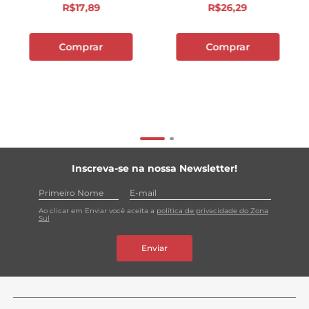
R$
17
,
89
R$
26
,
29
Comprar
Comprar
Inscreva-se na nossa Newsletter!
Ao clicar em Enviar você aceita a
política de privacidade do Zona
Sul
Enviar