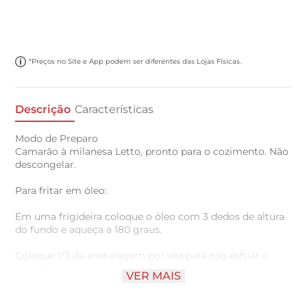
*Preços no Site e App podem ser diferentes das Lojas Físicas.
Descrição
Características
Modo de Preparo
Camarão à milanesa Letto, pronto para o cozimento. Não
descongelar.
Para fritar em óleo:
Em uma frigideira coloque o óleo com 3 dedos de altura
do fundo e aqueça a 180 graus.
Coloque 1/3 da embalagem por vez para não esfriar o
óleo. Frite por 3 minutos ou até formar uma casquinha
VER MAIS
marrom claro e ficar crocante por fora.