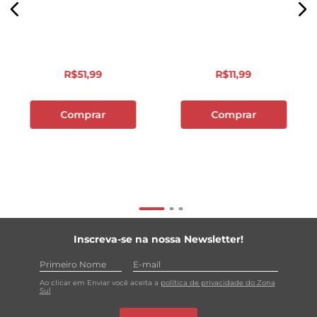
R$
51
,
99
R$
11
,
99
Comprar
Comprar
Inscreva-se na nossa Newsletter!
Ao clicar em Enviar você aceita a
política de privacidade do Zona
Sul