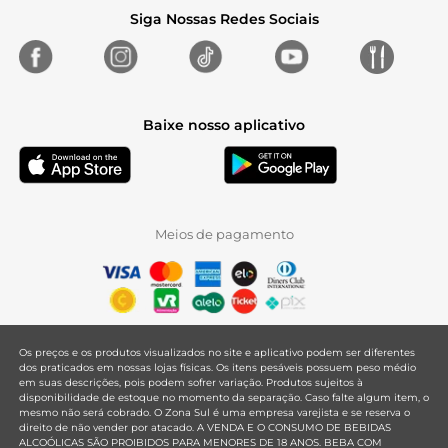
Siga Nossas Redes Sociais
Baixe nosso aplicativo
Meios de pagamento
Os preços e os produtos visualizados no site e aplicativo podem ser diferentes
dos praticados em nossas lojas físicas. Os itens pesáveis possuem peso médio
em suas descrições, pois podem sofrer variação. Produtos sujeitos à
disponibilidade de estoque no momento da separação. Caso falte algum item, o
mesmo não será cobrado. O Zona Sul é uma empresa varejista e se reserva o
direito de não vender por atacado. A VENDA E O CONSUMO DE BEBIDAS
ALCOÓLICAS SÃO PROIBIDOS PARA MENORES DE 18 ANOS. BEBA COM