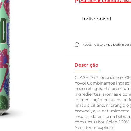
Adicionar produto a list
10
º
papel toalha
Indisponível
*Preços no Site e App podem ser di
Descrição
CLASH’D (Pronuncia-se "Cle
novo! Combinamos ingredie
novo refrigerante premium
ingredientes, aromas e cor
concentração de sucos de f
limão siciliano, morango e 
brewed , que naturalmente 
resultando em uma bebida g
com um sabor único. 100% 
Nem tente explicar!