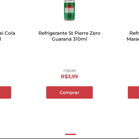
si Cola
Refrigerante St Pierre Zero
Ref
l
Guaraná 310ml
Mara
R$
5
,
99
R$
3
,
99
Comprar