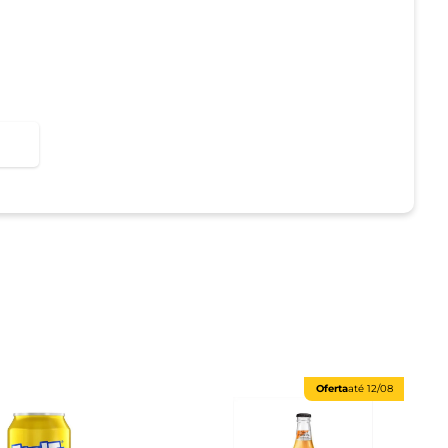
Oferta
até
12/08