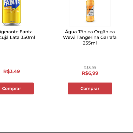
rigerante Fanta
Água Tônica Orgânica
cujá Lata 350ml
Wewi Tangerina Garrafa
255ml
R$
8
,
99
R$
3
,
49
R$
6
,
99
Comprar
Comprar