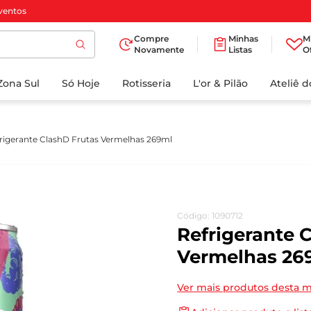
ventos
Compre
Minhas
M
Novamente
Listas
O
TERMOS MAIS
Zona Sul
Só Hoje
BUSCADOS
Rotisseria
L'or & Pilão
Ateliê 
1
º
cafe
2
º
papel higienico
rigerante ClashD Frutas Vermelhas 269ml
3
º
manteiga
4
º
iogurte
5
º
detergente
Código
:
1090712
6
º
azeite
Refrigerante 
7
º
leite
Vermelhas 26
8
º
biscoito
Ver mais produtos desta 
9
º
chocolate