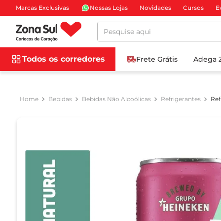
Marcas Exclusivas
Nossas Lojas
Novidades
Cursos
E
Pesquise aqui
Todos os corredores
Frete Grátis
Adega 
Bebidas
Bebidas Não Alcoólicas
Refrigerantes
Ref