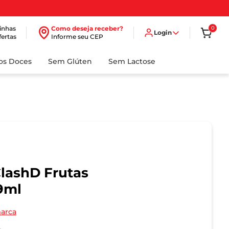
inhas
Como deseja receber?
0
Login
fertas
Informe seu CEP
dos Doces
Sem Glúten
Sem Lactose
ClashD Frutas
9ml
marca