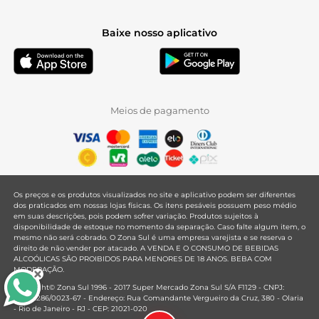
Baixe nosso aplicativo
Meios de pagamento
Os preços e os produtos visualizados no site e aplicativo podem ser diferentes
dos praticados em nossas lojas físicas. Os itens pesáveis possuem peso médio
em suas descrições, pois podem sofrer variação. Produtos sujeitos à
disponibilidade de estoque no momento da separação. Caso falte algum item, o
mesmo não será cobrado. O Zona Sul é uma empresa varejista e se reserva o
direito de não vender por atacado. A VENDA E O CONSUMO DE BEBIDAS
ALCOÓLICAS SÃO PROIBIDOS PARA MENORES DE 18 ANOS. BEBA COM
MODERAÇÃO.
Copyright© Zona Sul 1996 - 2017 Super Mercado Zona Sul S/A F1129 - CNPJ:
33.381.286/0023-67 - Endereço: Rua Comandante Vergueiro da Cruz, 380 - Olaria
- Rio de Janeiro - RJ - CEP: 21021-020