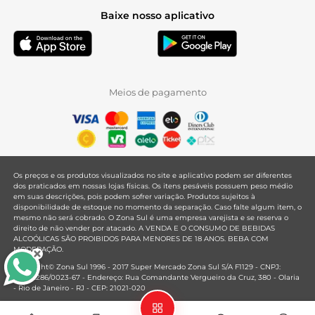
Baixe nosso aplicativo
Meios de pagamento
Os preços e os produtos visualizados no site e aplicativo podem ser diferentes
dos praticados em nossas lojas físicas. Os itens pesáveis possuem peso médio
em suas descrições, pois podem sofrer variação. Produtos sujeitos à
disponibilidade de estoque no momento da separação. Caso falte algum item, o
mesmo não será cobrado. O Zona Sul é uma empresa varejista e se reserva o
direito de não vender por atacado. A VENDA E O CONSUMO DE BEBIDAS
ALCOÓLICAS SÃO PROIBIDOS PARA MENORES DE 18 ANOS. BEBA COM
MODERAÇÃO.
Copyright© Zona Sul 1996 - 2017 Super Mercado Zona Sul S/A F1129 - CNPJ:
33.381.286/0023-67 - Endereço: Rua Comandante Vergueiro da Cruz, 380 - Olaria
- Rio de Janeiro - RJ - CEP: 21021-020
Mantido por