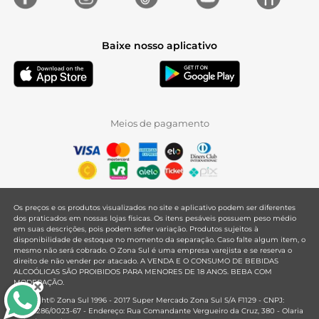
Baixe nosso aplicativo
Meios de pagamento
Os preços e os produtos visualizados no site e aplicativo podem ser diferentes
dos praticados em nossas lojas físicas. Os itens pesáveis possuem peso médio
em suas descrições, pois podem sofrer variação. Produtos sujeitos à
disponibilidade de estoque no momento da separação. Caso falte algum item, o
mesmo não será cobrado. O Zona Sul é uma empresa varejista e se reserva o
direito de não vender por atacado. A VENDA E O CONSUMO DE BEBIDAS
ALCOÓLICAS SÃO PROIBIDOS PARA MENORES DE 18 ANOS. BEBA COM
MODERAÇÃO.
Copyright© Zona Sul 1996 - 2017 Super Mercado Zona Sul S/A F1129 - CNPJ:
33.381.286/0023-67 - Endereço: Rua Comandante Vergueiro da Cruz, 380 - Olaria