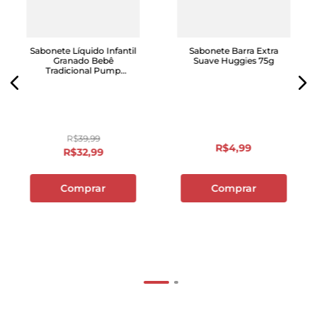
Sabonete Líquido Infantil
Sabonete Barra Extra
Granado Bebê
Suave Huggies 75g
Tradicional Pump
500mL
R$
39
,
99
R$
4
,
99
R$
32
,
99
Comprar
Comprar