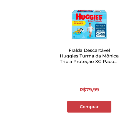
Fralda Descartável
Huggies Turma da Mônica
Tripla Proteção XG Pacote
com 66 Unidades
R$
79
,
99
Comprar