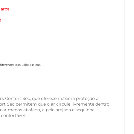
marca
a
ferentes das Lojas Físicas.
s Confort Sec, que oferece máxima proteção a
fort Sec permitem que o ar circule livremente dentro
icar menos abafado, a pele arejada e sequinha
 confortável.