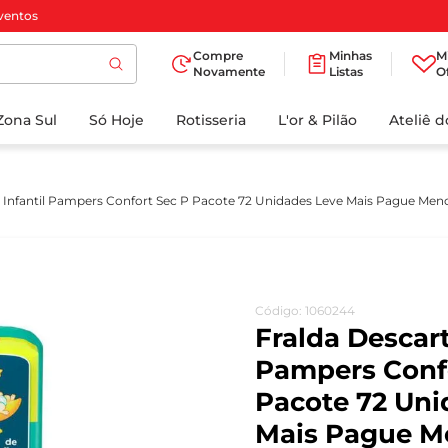
ventos
Compre
Minhas
M
Novamente
Listas
O
TERMOS MAIS
Zona Sul
Só Hoje
BUSCADOS
Rotisseria
L'or & Pilão
Ateliê 
1
º
cafe
2
º
iogurte
l Infantil Pampers Confort Sec P Pacote 72 Unidades Leve Mais Pague Men
3
º
papel higienico
4
º
manteiga
5
º
azeite
Código
:
1060244
6
º
detergente
Fralda Descart
7
º
leite
Pampers Conf
Pacote 72 Uni
8
º
biscoito
Mais Pague M
9
º
chocolate