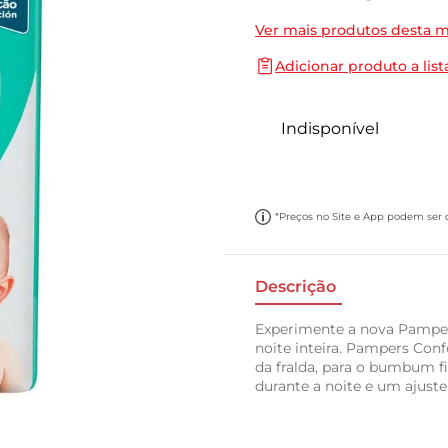
10
º
carne moida
Ver mais produtos desta 
Adicionar produto a list
Indisponível
*Preços no Site e App podem ser di
Descrição
Experimente a nova Pamper
noite inteira. Pampers Con
da fralda, para o bumbum f
durante a noite e um ajuste