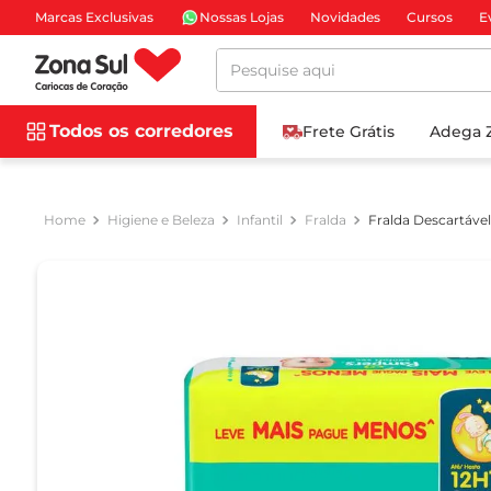
Marcas Exclusivas
Nossas Lojas
Novidades
Cursos
E
Pesquise aqui
Todos os corredores
Frete Grátis
Adega 
Higiene e Beleza
Infantil
Fralda
Fralda Descartáve