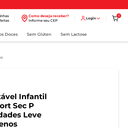
inhas
Como deseja receber?
0
Login
fertas
Informe seu CEP
dos Doces
Sem Glúten
Sem Lactose
os
ável Infantil
ort Sec P
dades Leve
enos