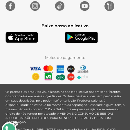
Baixe nosso aplicativo
Meios de pagamento
Os preços e os produtos visualizados no site e aplicativo podem ser diferentes
dos praticados em nossas lojas físicas. Os itens pesáveis possuem peso médio
em suas descrições, pois podem sofrer variação. Produtos sujeitos à
disponibilidade de estoque no momento da separação. Caso falte algum item, o
mesmo não será cobrado. O Zona Sul é uma empresa varejista e se reserva o
direito de não vender por atacado. A VENDA E O CONSUMO DE BEBIDAS
ALCOÓLICAS SÃO PROIBIDOS PARA MENORES DE 18 ANOS. BEBA COM
MODERAÇÃO.
Copyright© Zona Sul 1996 - 2017 Super Mercado Zona Sul S/A F1129 - CNPJ: