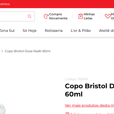
ventos
Compre
Minhas
M
Novamente
Listas
O
TERMOS MAIS
Zona Sul
Só Hoje
BUSCADOS
Rotisseria
L'or & Pilão
Ateliê 
1
º
cafe
2
º
iogurte
Copo Bristol Dose Nadir 60ml
3
º
papel higienico
4
º
manteiga
5
º
azeite
Código
:
1059181
6
º
detergente
Copo Bristol 
7
º
leite
60ml
8
º
biscoito
Ver mais produtos desta 
9
º
chocolate