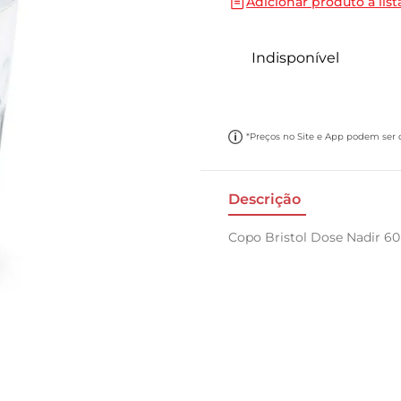
Adicionar produto a list
10
º
carne moida
Indisponível
*Preços no Site e App podem ser di
Descrição
Copo Bristol Dose Nadir 6