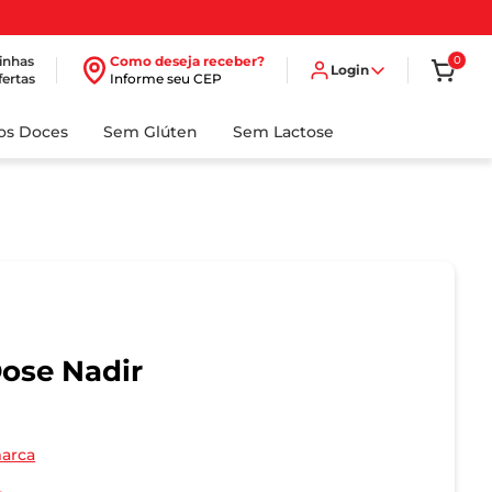
inhas
Como deseja receber?
0
Login
fertas
Informe seu CEP
dos Doces
Sem Glúten
Sem Lactose
Dose Nadir
marca