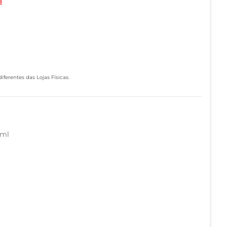
a
ferentes das Lojas Físicas.
0ml