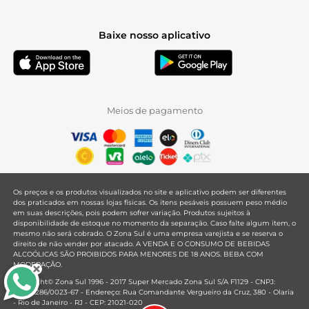
Baixe nosso aplicativo
Meios de pagamento
Os preços e os produtos visualizados no site e aplicativo podem ser diferentes
dos praticados em nossas lojas físicas. Os itens pesáveis possuem peso médio
em suas descrições, pois podem sofrer variação. Produtos sujeitos à
disponibilidade de estoque no momento da separação. Caso falte algum item, o
mesmo não será cobrado. O Zona Sul é uma empresa varejista e se reserva o
direito de não vender por atacado. A VENDA E O CONSUMO DE BEBIDAS
ALCOÓLICAS SÃO PROIBIDOS PARA MENORES DE 18 ANOS. BEBA COM
MODERAÇÃO.
Copyright© Zona Sul 1996 - 2017 Super Mercado Zona Sul S/A F1129 - CNPJ:
33.381.286/0023-67 - Endereço: Rua Comandante Vergueiro da Cruz, 380 - Olaria
- Rio de Janeiro - RJ - CEP: 21021-020