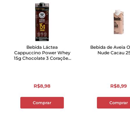
Bebida Láctea
Bebida de Aveia 
Cappuccino Power Whey
Nude Cacau 2
15g Chocolate 3 Corações
250ml
R$
8
,
98
R$
8
,
99
Comprar
Comprar