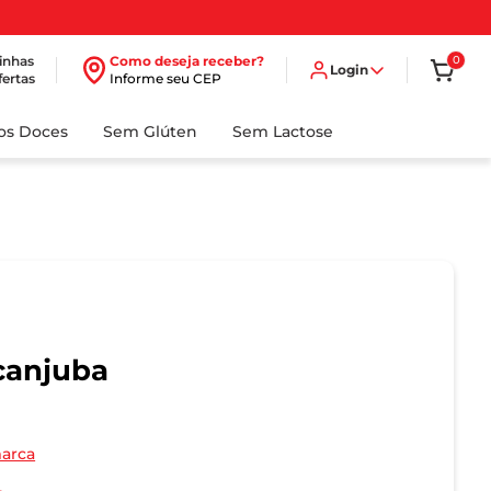
inhas
Como deseja receber?
0
Login
fertas
Informe seu CEP
dos Doces
Sem Glúten
Sem Lactose
acanjuba
marca