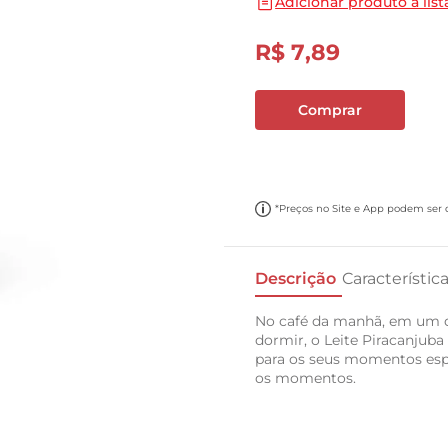
Adicionar produto a list
10
º
carne moida
R$
7
,
89
Comprar
*Preços no Site e App podem ser di
Descrição
Característic
No café da manhã, em um d
dormir, o Leite Piracanjuba
para os seus momentos espec
os momentos.