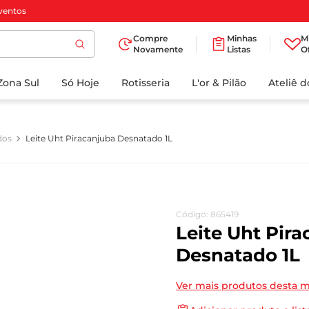
ventos
Compre
Minhas
M
Novamente
Listas
O
TERMOS MAIS
Zona Sul
Só Hoje
BUSCADOS
Rotisseria
L'or & Pilão
Ateliê 
1
º
cafe
2
º
iogurte
dos
Leite Uht Piracanjuba Desnatado 1L
3
º
papel higienico
4
º
manteiga
5
º
azeite
Código
:
865419
6
º
detergente
Leite Uht Pir
7
º
leite
Desnatado 1L
8
º
biscoito
Ver mais produtos desta 
9
º
chocolate