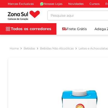
Marcas Exclusivas
Nossas Lojas
Novidades
Cursos
E
Pesquise aqui
Todos os corredores
Frete Grátis
Adega 
Bebidas
Bebidas Não Alcoólicas
Leites e Achocolata