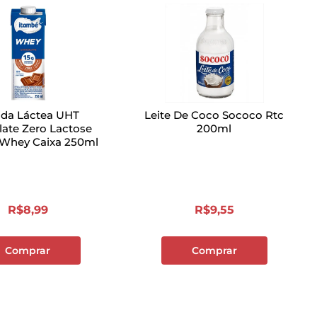
ida Láctea UHT
Leite De Coco Sococo Rtc
ate Zero Lactose
200ml
 Whey Caixa 250ml
R$
8
,
99
R$
9
,
55
Comprar
Comprar