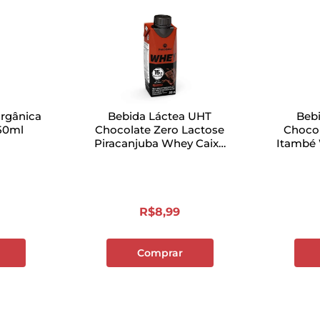
Orgânica
Bebida Láctea UHT
Beb
50ml
Chocolate Zero Lactose
Chocol
Piracanjuba Whey Caixa
Itambé
250ml
R$
8
,
99
Comprar