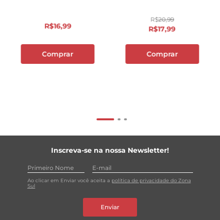
R$
20
,
99
R$
16
,
99
R$
17
,
99
Comprar
Comprar
Inscreva-se na nossa Newsletter!
Ao clicar em Enviar você aceita a
política de privacidade do Zona
Sul
Enviar