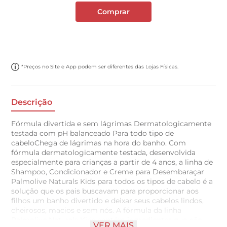
Comprar
*Preços no Site e App podem ser diferentes das Lojas Físicas.
Descrição
Fórmula divertida e sem lágrimas Dermatologicamente
testada com pH balanceado Para todo tipo de
cabeloChega de lágrimas na hora do banho. Com
fórmula dermatologicamente testada, desenvolvida
especialmente para crianças a partir de 4 anos, a linha de
Shampoo, Condicionador e Creme para Desembaraçar
Palmolive Naturals Kids para todos os tipos de cabelo é a
solução que os pais buscavam para proporcionar aos
filhos um banho divertido e deixar seus cabelos lindos,
cheirosos, macios e sem nós. A fórmula da linha
Palmolive Naturals Kids contém ingredientes que não
VER MAIS