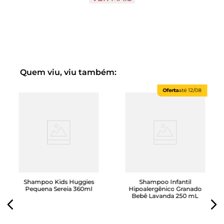
irritam a pele nem os olhos das crianças, conforme
demonstraram testes feitos por dermatologistas e
oftalmologistas.Além desses benefícios, a linha Palmolive
Naturals Kids para todos os tipos de cabelo conta com a
abelhinha Bee em sua embalagem e oferece jogos e
passatempos para que a criança possa brincar e se
divertir na hora do banho.
Quem viu, viu também:
Oferta
até
12/08
Shampoo Kids Huggies
Shampoo Infantil
Pequena Sereia 360ml
Hipoalergênico Granado
Bebê Lavanda 250 mL