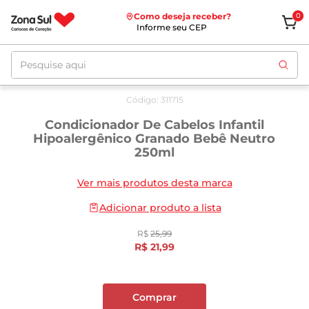
Como deseja receber?
0
Informe seu CEP
Pesquise aqui
Oferta
até
12/08
Código
:
311715
Condicionador De Cabelos Infantil
Hipoalergênico Granado Bebê Neutro
250ml
Ver mais produtos desta marca
Adicionar produto a lista
R$
25
,
99
R$
21
,
99
Comprar