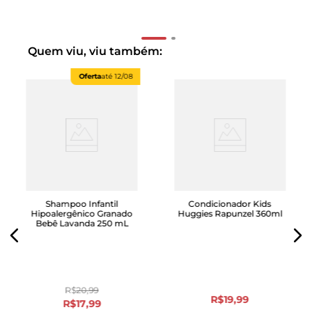
Quem viu, viu também:
Oferta
até
12/08
Shampoo Infantil
Condicionador Kids
Hipoalergênico Granado
Huggies Rapunzel 360ml
Bebê Lavanda 250 mL
R$
20
,
99
R$
19
,
99
R$
17
,
99