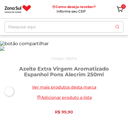
Como deseja receber?
0
Informe seu CEP
Pesquise aqui
Código
:
396214
Azeite Extra Virgem Aromatizado
Espanhol Pons Alecrim 250ml
Ver mais produtos desta marca
Adicionar produto a lista
R$
99
,
90