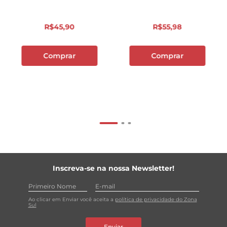
R$
45
,
90
R$
55
,
98
Comprar
Comprar
Inscreva-se na nossa Newsletter!
Ao clicar em Enviar você aceita a
política de privacidade do Zona
Sul
Enviar