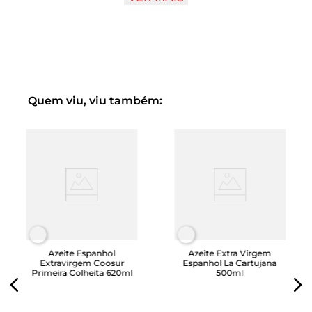
bruto, de forma a manter todas as suas características
delicadas.
Desfrute do néctar de 2.000 azeitonas Arbequina,
conservadas e embaladas com novas tecnologias em
latas que permitem desfrutar das condições únicas deste
azeite durante as quatro estações do ano.
Quem viu, viu também:
Azeite Espanhol
Azeite Extra Virgem
Extravirgem Coosur
Espanhol La Cartujana
Primeira Colheita 620ml
500ml