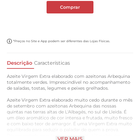
Comprar
*Preços no Site e App podem ser diferentes das Lojas Físicas.
Descrição
Características
Azeite Virgem Extra elaborado com azeitonas Arbequina
totalmente verdes. Imprescindível no acompanhamento
de saladas, tostas, legumes e peixes grelhados.
Azeite Virgem Extra elaborado muito cedo durante o mês
de setembro com azeitonas Arbequina das nossas
quintas nas terras altas de L'Albagés, no sul de Lleida. É
um óleo aromático de cor intensa e frutada, muito fresco
e com baixo teor de amargor. É uma Virgem Extra muito
equilibrada para seduzir o paladar de quem a prova.
Recomendado para todos os tipos de utilizações em
VER MAIS