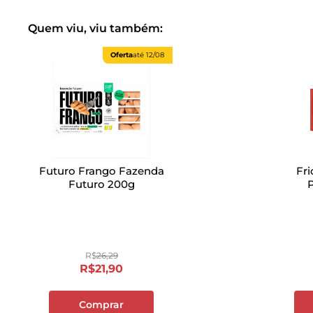
Quem viu, viu também:
Oferta
até
12/08
Futuro Frango Fazenda
Fr
Futuro 200g
R$
26
,
29
R$
21
,
90
Comprar