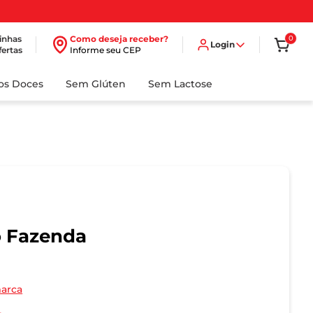
inhas
Como deseja receber?
0
Login
fertas
Informe seu CEP
dos Doces
Sem Glúten
Sem Lactose
o Fazenda
marca