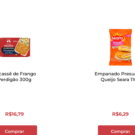
icassê de Frango
Empanado Presu
Perdigão 300g
Queijo Seara 1
R$
16
,
79
R$
6
,
29
Comprar
Comprar