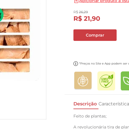
Adicionar produto a list
10
º
carne moida
R$
26
,
29
R$
21
,
90
Comprar
*Preços no Site e App podem ser di
Descrição
Característic
Feito de plantas;
A revolucionária tira de pl