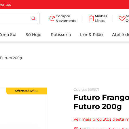
ventos
Compre
Minhas
M
Novamente
Listas
O
TERMOS MAIS
Zona Sul
Só Hoje
BUSCADOS
Rotisseria
L'or & Pilão
Ateliê 
1
º
cafe
2
º
iogurte
 Futuro 200g
3
º
papel higienico
4
º
manteiga
5
º
azeite
Código
:
996971
Oferta
até
12/08
6
º
detergente
Futuro Frang
7
º
leite
Futuro 200g
8
º
biscoito
Ver mais produtos desta 
9
º
chocolate