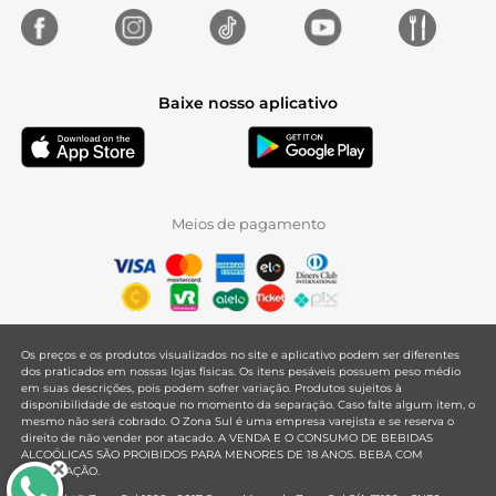
Baixe nosso aplicativo
Meios de pagamento
Os preços e os produtos visualizados no site e aplicativo podem ser diferentes
dos praticados em nossas lojas físicas. Os itens pesáveis possuem peso médio
em suas descrições, pois podem sofrer variação. Produtos sujeitos à
disponibilidade de estoque no momento da separação. Caso falte algum item, o
mesmo não será cobrado. O Zona Sul é uma empresa varejista e se reserva o
direito de não vender por atacado. A VENDA E O CONSUMO DE BEBIDAS
ALCOÓLICAS SÃO PROIBIDOS PARA MENORES DE 18 ANOS. BEBA COM
MODERAÇÃO.