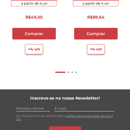
a partir de
4
un
a partir de
4
un
R$
49
,
50
R$
89
,
64
Comprar
Comprar
+
4
un
+
4
un
Inscreva-se na nossa Newsletter!
Ao clicar em Enviar você aceita a
política de privacidade do Zona
Sul