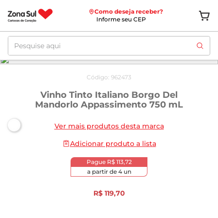
Como deseja receber?
Informe seu CEP
Pesquise aqui
Código
:
962473
Vinho Tinto Italiano Borgo Del
Mandorlo Appassimento 750 mL
Ver mais produtos desta marca
Adicionar produto a lista
Pague
R$ 113,72
a partir de
4
un
R$
119
,
70