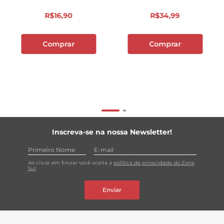
R$
16
,
90
R$
34
,
99
Comprar
Comprar
Inscreva-se na nossa Newsletter!
Ao clicar em Enviar você aceita a
política de privacidade do Zona
Sul
Enviar