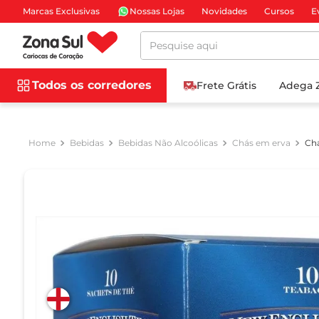
Marcas Exclusivas
Nossas Lojas
Novidades
Cursos
E
Pesquise aqui
Todos os corredores
Frete Grátis
Adega 
Bebidas
Bebidas Não Alcoólicas
Chás em erva
Chá