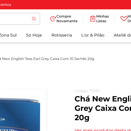
ventos
Compre
Minhas
M
Novamente
Listas
O
TERMOS MAIS
Zona Sul
Só Hoje
BUSCADOS
Rotisseria
L'or & Pilão
Ateliê 
1
º
cafe
2
º
iogurte
 New English Teas Earl Grey Caixa Com 10 Sachês 20g
3
º
papel higienico
4
º
manteiga
5
º
azeite
Código
:
712167
6
º
detergente
Chá New Engli
7
º
leite
Grey Caixa Co
20g
8
º
biscoito
9
º
chocolate
Ver mais produtos desta 