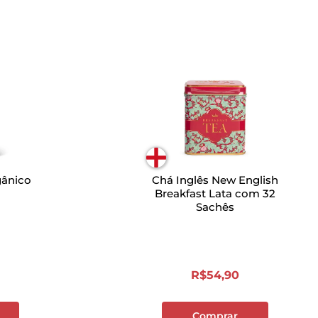
gânico
Chá Inglês New English
Breakfast Lata com 32
Sachês
R$
54
,
90
Comprar