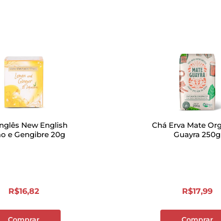
nglês New English
Chá Erva Mate Or
o e Gengibre 20g
Guayra 250g
R$
16
,
82
R$
17
,
99
Comprar
Comprar