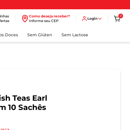
inhas
Como deseja receber?
0
Login
fertas
Informe seu CEP
dos Doces
Sem Glúten
Sem Lactose
sh Teas Earl
m 10 Sachês
marca