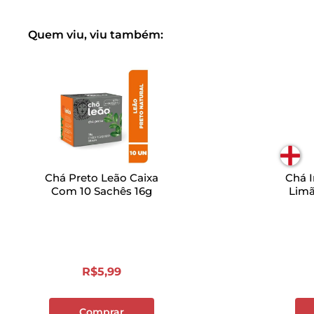
Quem viu, viu também:
Chá Preto Leão Caixa
Chá I
Com 10 Sachês 16g
Limã
R$
5
,
99
Comprar