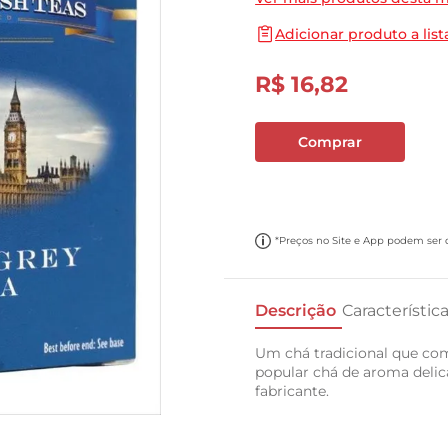
10
º
carne moida
Adicionar produto a list
R$
16
,
82
Comprar
*Preços no Site e App podem ser di
Descrição
Característic
Um chá tradicional que com
popular chá de aroma delic
fabricante.