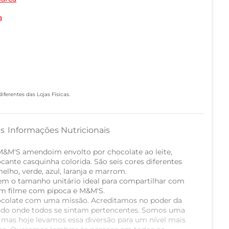
a
ferentes das Lojas Físicas.
as
Informações Nutricionais
 M&M'S amendoim envolto por chocolate ao leite,
cante casquinha colorida. São seis cores diferentes
elho, verde, azul, laranja e marrom.
m o tamanho unitário ideal para compartilhar com
um filme com pipoca e M&M'S.
colate com uma missão. Acreditamos no poder da
ndo onde todos se sintam pertencentes. Somos uma
, mas hoje levamos essa diversão para um nível mais