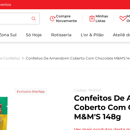
ventos
Compre
Minhas
M
Novamente
Listas
O
TERMOS MAIS
Zona Sul
Só Hoje
BUSCADOS
Rotisseria
L'or & Pilão
Ateliê 
1
º
cafe
2
º
papel higienico
e Confeitos
Confeitos De Amendoim Coberto Com Chocolate M&M'S 1
3
º
manteiga
4
º
iogurte
5
º
detergente
Código
:
949353
Exclusivo Site/App
6
º
azeite
Confeitos De
7
º
leite
Coberto Com 
M&M'S 148g
8
º
biscoito
9
º
chocolate
Ver mais produtos desta 