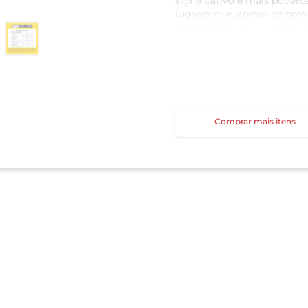
significativo e mais poder
lugares que, apesar de nos
comunidade que compartil
diversão.
Experimente também os sab
Comprar mais itens