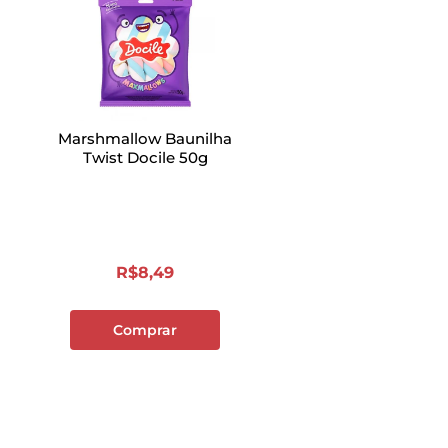
Marshmallow Baunilha
Twist Docile 50g
R$
8
,
49
Comprar