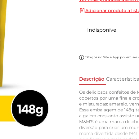
10
º
papel toalha
Adicionar produto a list
Indisponível
*Preços no Site e App podem ser di
Descrição
Característic
Os deliciosos confeitos de
cobertos por uma fina e cro
e misturadas: amarelo, verm
Essa embalagem de 148g te
a galera enquanto assiste 
M&M'S é uma marca de cho
diversão para criar um mu
marca divertida desde 1941