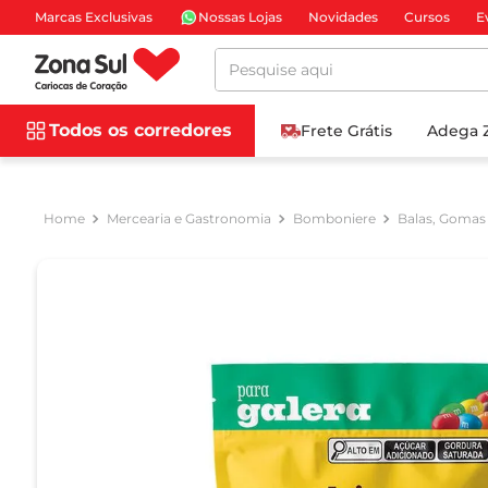
Marcas Exclusivas
Nossas Lojas
Novidades
Cursos
E
Pesquise aqui
Todos os corredores
Frete Grátis
Adega 
Mercearia e Gastronomia
Bomboniere
Balas, Gomas 