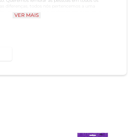
oso. Queremos lembrar às pessoas em todos os
sas diferenças, todos nós pertencemos a uma
ha uma coisa simples e poderosa em comum: a
VER MAIS
ores Chocolate Ao Leite e Crispy.