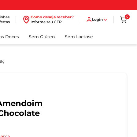
inhas
Como deseja receber?
0
Login
fertas
Informe seu CEP
dos Doces
Sem Glúten
Sem Lactose
48g
 Amendoim
Chocolate
marca